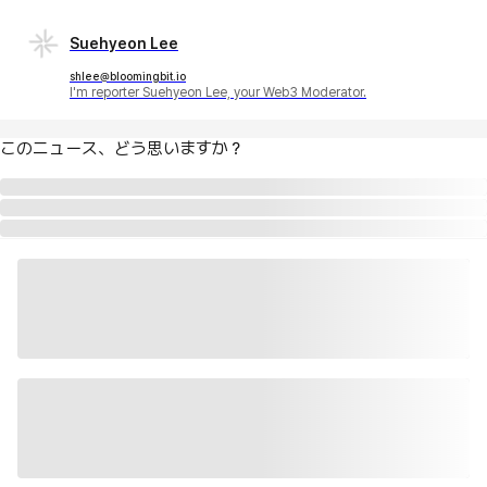
Suehyeon Lee
shlee@bloomingbit.io
I'm reporter Suehyeon Lee, your Web3 Moderator.
このニュース、どう思いますか？