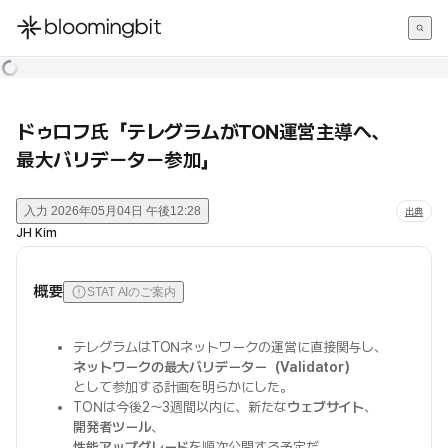
한국어
English
日本語
ドゥロフ氏「テレグラムがTON運営主導へ、
最大バリデーター参加」
入力
2026年05月04日 午後12:28
出典
JH Kim
概要
STAT AIのご案内
テレグラムはTONネットワークの運営に直接関与し、
ネットワークの最大バリデーター（Validator）
として参加する計画を明らかにした。
TONは今後2〜3週間以内に、新たな
ウェブサイト
、
開発者ツール
、
性能アップグレード
を順次公開する予定だ。