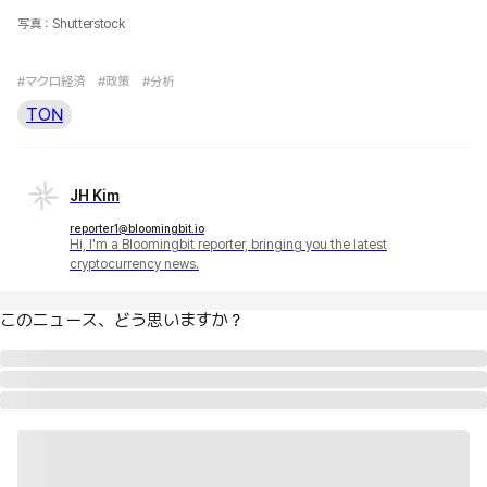
写真：Shutterstock
#マクロ経済
#政策
#分析
TON
JH Kim
reporter1@bloomingbit.io
Hi, I'm a Bloomingbit reporter, bringing you the latest
cryptocurrency news.
このニュース、どう思いますか？