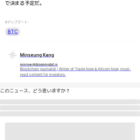
で決まる予定だ。
#アップデート
BTC
Minseung Kang
minriver@bloomingbit.io
Blockchain journalist | Writer of Trade Now & Altcoin Now, must-
read content for investors.
このニュース、どう思いますか？