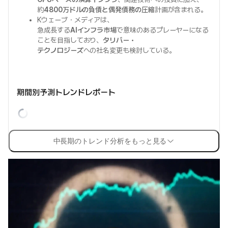
約
4800万ドルの負債と偶発債務の圧縮
計画が含まれる。
Kウェーブ・メディアは、
急成長する
AIインフラ市場
で意味のあるプレーヤーになる
ことを目指しており、
タリバー・
テクノロジーズ
への社名変更も検討している。
期間別予測トレンドレポート
中長期のトレンド分析をもっと見る