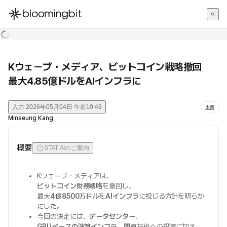
한국어
English
日本語
Kウェーブ・メディア、ビットコイン戦略撤回
最大4.85億ドルをAIインフラに
入力
2026年05月04日 午前10:49
出典
Minseung Kang
概要
STAT AIのご案内
Kウェーブ・メディアは、
ビットコイン財務戦略
を撤回し、
最大
4億8500万ドル
を
AIインフラ
に投じる方針を明らか
にした。
今回の決定には、
データセンター
、
GPUベースの演算インフラ
、関連技術への投資に加え、