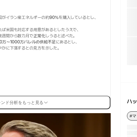
国がイラン産エネルギーの約
90%
を購入しているとし、
れば米国も対応する用意があるとしたうえで、
数週間から数カ月で
正常化
しうると述べた。
00万〜1000万バレルの供給不足
にあるとし、
やかに下落するとの見方を示した。
ハ
レンド分析をもっと見る
#