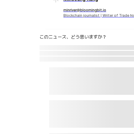
minriver@bloomingbit.io
Blockchain journalist | Writer of Trade 
このニュース、どう思いますか？