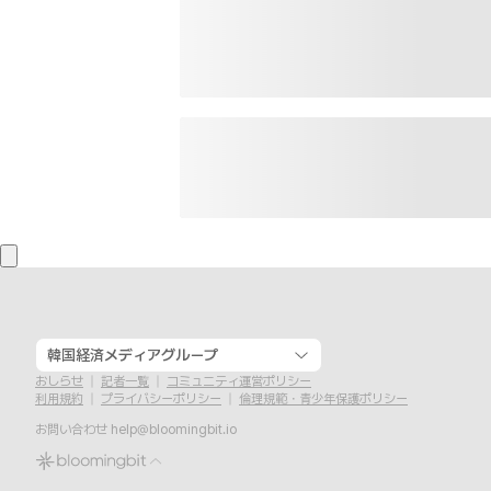
韓国経済メディアグループ
おしらせ
記者一覧
コミュニティ運営ポリシー
利用規約
プライバシーポリシー
倫理規範・青少年保護ポリシー
お問い合わせ
help@bloomingbit.io