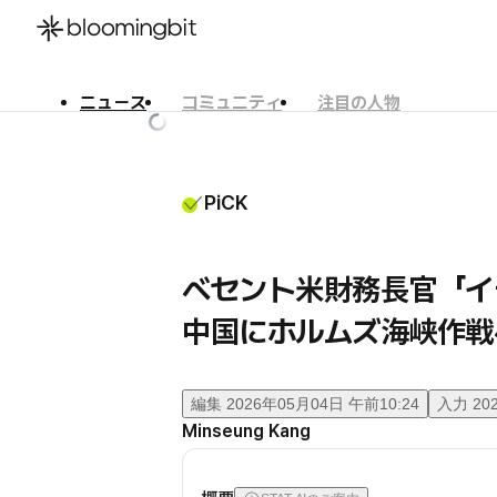
ニュース
コミュニティ
注目の人物
한국어
English
日本語
PiCK
ベセント米財務長官「
中国にホルムズ海峡作戦
編集
2026年05月04日 午前10:24
入力
20
Minseung Kang