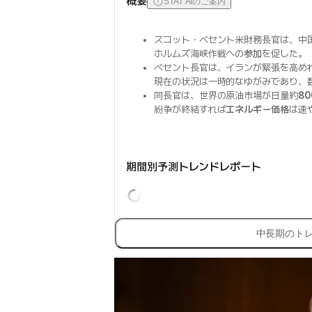
概要
STAT AIのご案内
スコット・ベセント米財務長官は、中
ホルムズ海峡作戦への
参加
を促した。
ベセント長官は、イランが緊張を高め
現在の状況は一時的なゆがみであり、
同長官は、世界の原油市場が日量約
8
紛争が終結すれば
エネルギー価格
は速
期間別予測トレンドレポート
中長期のト