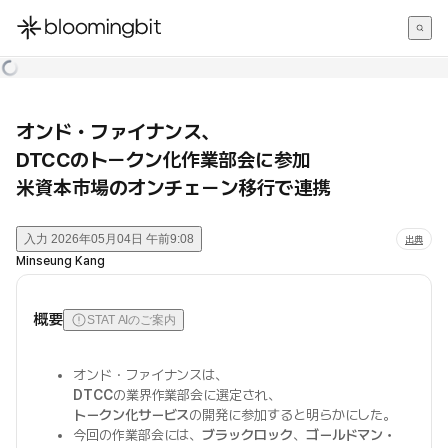
한국어
English
日本語
オンド・ファイナンス、
DTCCのトークン化作業部会に参加
米資本市場のオンチェーン移行で連携
入力
2026年05月04日 午前9:08
出典
Minseung Kang
概要
STAT AIのご案内
オンド・ファイナンスは、
DTCC
の業界作業部会に選定され、
トークン化サービス
の開発に参加すると明らかにした。
今回の作業部会には、
ブラックロック
、
ゴールドマン・