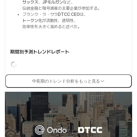
サックス
、
JPモルガン
など、
伝統金融と暗号資産の主要企業が参加する。
フランク・ラ・サラ
DTCC CEO
は、
トークン化
が流動性、透明性、
効率性を大きく高めると述べた。
期間別予測トレンドレポート
中長期のトレンド分析をもっと見る