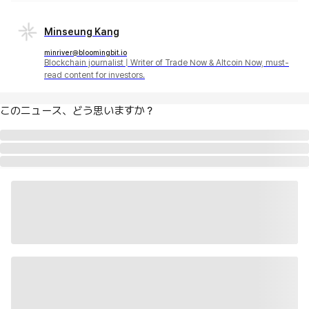
Minseung Kang
minriver@bloomingbit.io
Blockchain journalist | Writer of Trade Now & Altcoin Now, must-
read content for investors.
このニュース、どう思いますか？