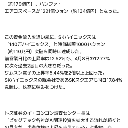
（約179億円）、ハンファ・
エアロスペースが1221億ウォン（約134億円）となった。
この資金流入を追い風に、SKハイニックスは
「140万ハイニックス」と時価総額1000兆ウォン
（約110兆円）突破を同時に達成した。
前営業日比の上昇率は12.52%で、4月8日の12.77%
に次ぐ過去2番目の大きさだった。
サムスン電子の上昇率5.44%を2倍以上上回った。
SKハイニックスの親会社であるSKスクエアも同日17.84%
急騰し、株高に弾みをつけた。
トス証券のイ・ヨンゴン調査センター長は
「ビッグテック各社がAI関連投資を拡大する流れが続くと
の見方が、半導体株の上昇を支えている」と指摘した。