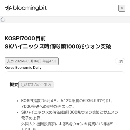
한국어
English
日本語
KOSPI7000目前
SKハイニックス時価総額1000兆ウォン突破
入力
2026年05月04日 午前4:53
出典
Korea Economic Daily
概要
STAT AIのご案内
KOSPI指数
は5月4日、5.12%急騰の6936.99で引け、
7000突破への期待
が強まった。
SKハイニックスの時価総額1000兆ウォン突破
と
サムスン
電子の上昇
、
外国人と機関投資家による
5兆ウォンの純買い
が相場をけ
ん引した。