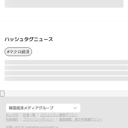
ハッシュタグニュース
#マクロ経済
韓国経済メディアグループ
おしらせ
記者一覧
コミュニティ運営ポリシー
利用規約
プライバシーポリシー
倫理規範・青少年保護ポリシー
お問い合わせ
help@bloomingbit.io