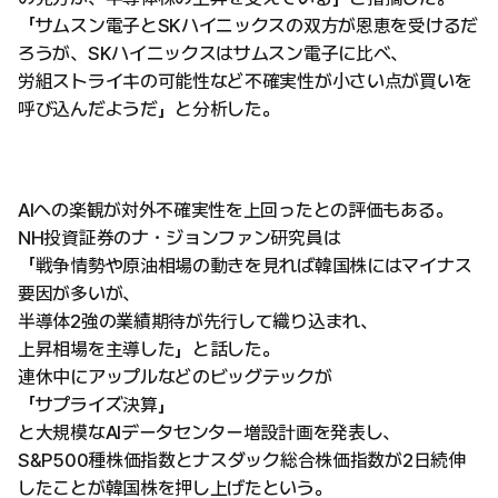
「サムスン電子とSKハイニックスの双方が恩恵を受けるだ
ろうが、SKハイニックスはサムスン電子に比べ、
労組ストライキの可能性など不確実性が小さい点が買いを
呼び込んだようだ」と分析した。
AIへの楽観が対外不確実性を上回ったとの評価もある。
NH投資証券のナ・ジョンファン研究員は
「戦争情勢や原油相場の動きを見れば韓国株にはマイナス
要因が多いが、
半導体2強の業績期待が先行して織り込まれ、
上昇相場を主導した」と話した。
連休中にアップルなどのビッグテックが
「サプライズ決算」
と大規模なAIデータセンター増設計画を発表し、
S&P500種株価指数とナスダック総合株価指数が2日続伸
したことが韓国株を押し上げたという。