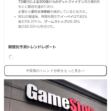
TD銀行による200億ドルのデットファイナンス
の確約を
もとに買収を進めており、
必要なら
委任状争奪戦
も検討していると伝えた。
WSJの報道後、時間外取引で
イーベイ
は11.82%
高の116.37ドル、
ゲームストップ
は6.33%
高の26.53ドルを付けた。
期間別予測トレンドレポート
中長期のトレンド分析をもっと見る