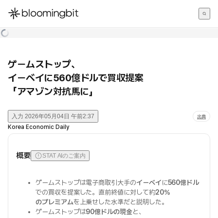
한국어
English
日本語
ゲームストップ、
イーベイに560億ドルで買収提案
「アマゾン対抗馬に」
入力
2026年05月04日 午前2:37
出典
Korea Economic Daily
概要
STAT AIのご案内
ゲームストップは電子商取引大手の
イーベイ
に
560億ドル
での買収を提案した。直前終値に対して約
20%
のプレミアム
を上乗せした水準だと説明した。
ゲームストップは
90億ドルの現金
と、