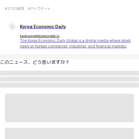
#マクロ経済
#アップデート
Korea Economic Daily
hankyung@bloomingbit.io
The Korea Economic Daily Global is a digital media where latest
news on Korean companies, industries, and financial markets.
このニュース、どう思いますか？