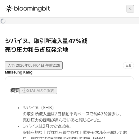
한국어
English
日本語
シバイヌ、取引所流入量47%減
売り圧力和らぎ反発余地
入力
2026年05月04日 午前2:28
出典
Minseung Kang
概要
STAT AIのご案内
シバイヌ（SHIB）
の
取引所流入量
は7日移動平均ベースで約
47%減少
し、
売り圧力の緩和
が進んでいると報じられた。
シバイヌは2月の安値以降、
安値を切り上げながら緩やかな
上昇チャネル
を形成してお
り、現在は
100日指数平滑移動平均線（EMA）