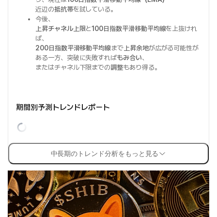
近辺の
抵抗帯
を試している。
今後、
上昇チャネル上限
と
100日指数平滑移動平均線
を上抜けれ
ば、
200日指数平滑移動平均線
まで
上昇余地
が広がる可能性が
ある一方、突破に失敗すれば
もみ合い
、
またはチャネル下限までの
調整
もあり得る。
期間別予測トレンドレポート
中長期のトレンド分析をもっと見る