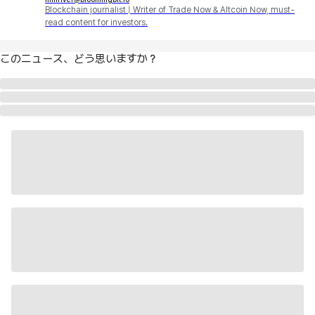
Blockchain journalist | Writer of Trade Now & Altcoin Now, must-
read content for investors.
このニュース、どう思いますか？