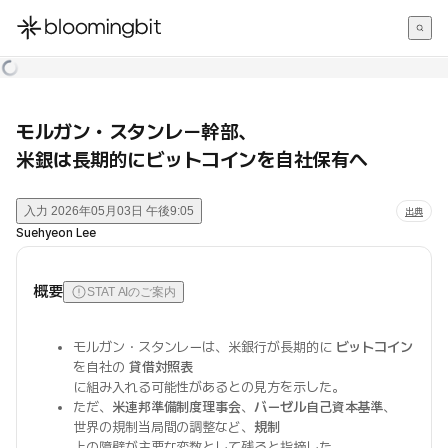
한국어
English
日本語
モルガン・スタンレー幹部、
米銀は長期的にビットコインを自社保有へ
入力
2026年05月03日 午後9:05
出典
Suehyeon Lee
概要
STAT AIのご案内
モルガン・スタンレーは、米銀行が長期的に
ビットコイン
を自社の
貸借対照表
に組み入れる可能性があるとの見方を示した。
ただ、
米連邦準備制度理事会
、
バーゼル自己資本基準
、
世界の規制当局間の調整など、
規制
上の障壁が主要な変数として残ると指摘した。