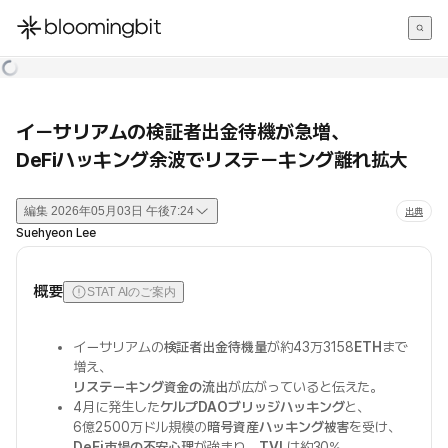
한국어
English
日本語
イーサリアムの検証者出金待機が急増、
DeFiハッキング余波でリステーキング離れ拡大
編集
2026年05月03日 午後7:24
出典
Suehyeon Lee
概要
STAT AIのご案内
イーサリアムの
検証者出金待機量
が約43万3158
ETH
まで
増え、
リステーキング資金の流出
が広がっていると伝えた。
4月に発生した
ケルプDAOブリッジハッキング
と、
6億2500万ドル規模の
暗号資産ハッキング被害
を受け、
DeFi市場の不安心理
が強まり、
TVL
は約30%