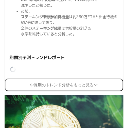
減少したと報じた。
ただ、
ステーキング新規参加待機量
は約360万
ETH
と出金待機の
約7倍に達しており、
全体の
ステーキング総量
は供給量の31.7%
水準を維持していると分析した。
期間別予測トレンドレポート
中長期のトレンド分析をもっと見る