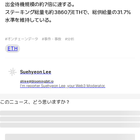
出金待機規模の約7倍に達する。
ステーキング総量も約3860万ETHで、総供給量の31.7%
水準を維持している。
#オンチェーンデータ
#事件・事故
#分析
ETH
Suehyeon Lee
shlee@bloomingbit.io
I'm reporter Suehyeon Lee, your Web3 Moderator.
このニュース、どう思いますか？