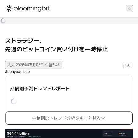
한국어
English
日本語
ストラテジー、
先週のビットコイン買い付けを一時停止
入力
2026年05月03日 午後5:46
出典
Suehyeon Lee
期間別予測トレンドレポート
中長期のトレンド分析をもっと見る