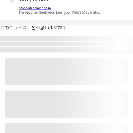
shlee@bloomingbit.io
I'm reporter Suehyeon Lee, your Web3 Moderator.
このニュース、どう思いますか？