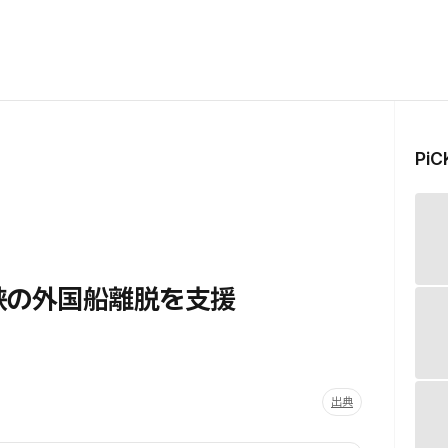
Pi
海峡の外国船離脱を支援
出典