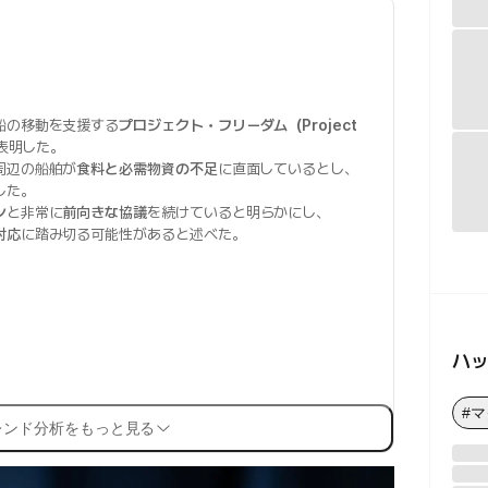
船の移動を支援する
プロジェクト・フリーダム（Project
表明した。
周辺の船舶が
食料と必需物資の不足
に直面しているとし、
した。
ン
と非常に
前向きな協議
を続けていると明らかにし、
対応
に踏み切る可能性があると述べた。
ハ
#
レンド分析をもっと見る