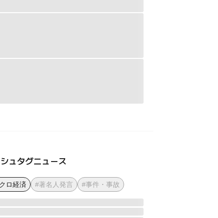
ッシュタグニュース
マクロ経済
#著名人発言
#事件・事故