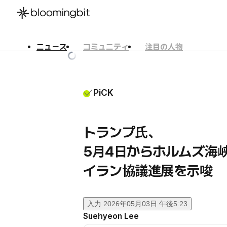
ニュース
コミュニティ
注目の人物
한국어
English
日本語
PiCK
トランプ氏、
5月4日からホルムズ
イラン協議進展を示唆
入力
2026年05月03日 午後5:23
Suehyeon Lee