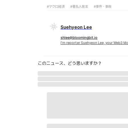
#マクロ経済
#著名人発言
#事件・事故
Suehyeon Lee
shlee@bloomingbit.io
I'm reporter Suehyeon Lee, your Web3 Mo
このニュース、どう思いますか？