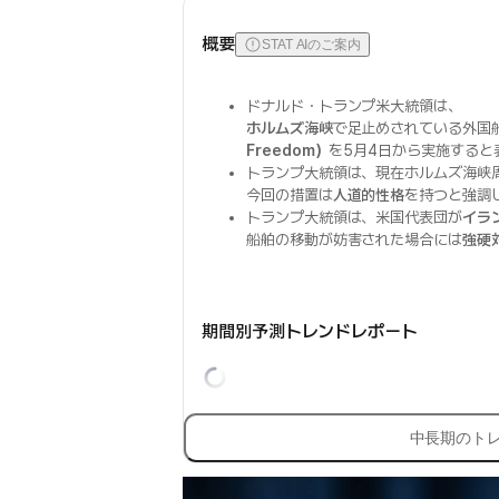
概要
STAT AIのご案内
ドナルド・トランプ米大統領は、
ホルムズ海峡
で足止めされている外国
Freedom）
を5月4日から実施すると
トランプ大統領は、現在ホルムズ海峡
今回の措置は
人道的性格
を持つと強調
トランプ大統領は、米国代表団が
イラ
船舶の移動が妨害された場合には
強硬
期間別予測トレンドレポート
中長期のト