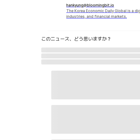
hankyung@bloomingbit.io
The Korea Economic Daily Global is a d
industries, and financial markets.
このニュース、どう思いますか？