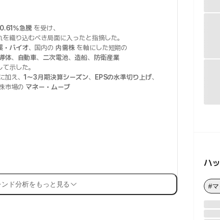
0.61%急騰
を受け、
れを織り込むべき局面に入ったと指摘した。
薬・バイオ
、国内の
内需株
を軸にした短期の
導体
、
自動車
、
二次電池
、
造船
、
防衛産業
して示した。
に加え、
1〜3月期決算シーズン
、
EPSの水準切り上げ
、
株市場の
マネー・ムーブ
。
ハ
レンド分析をもっと見る
#