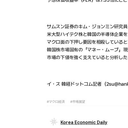
予想株価収益率（PER）は7.35倍にと
サムスン証券のキム・ジョンミン研究員
米大型ハイテク株と韓国の半導体企業を
マクロ面の下押し要因を相殺していると
韓国株市場固有の「マネー・ムーブ」現
市場の下値を強く支えていると分析した
イ・ス 韓経ドットコム記者（2su@hanky
#マクロ経済
#市場展望
Korea Economic Daily