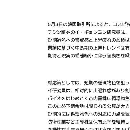
5月3日の韓国取引所によると、コスピ指
デシン証券のイ・ギョンミン研究員は、
短期過熱への警戒感と上昇疲れの蓄積は
業績に基づく中長期の上昇トレンドは有
期待と現実の乖離縮小に伴う値動きを織
対応策としては、短期の循環物色を狙っ
イ研究員は、相対的に出遅れ感があり割
バイオをはじめとする内需株に循環物色
このため下落余地は限られる公算が大き
短期的には循環物色への対応に力点を置
防衛産業など主導株は保有比率を維持し
変動性が高まる場面では比率を引き上げ