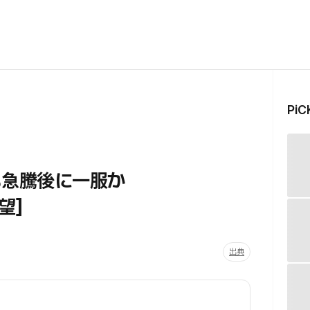
Pi
1%急騰後に一服か
望］
出典