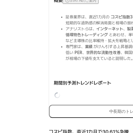
概要
STAT AIのご案内
証券業界は、直近1カ月の
コスピ指数3
短期的な過熱感の解消局面と相場の振
アナリストらは、
インターネット
、
製
循環物色トレーディング
とあわせ、
半
など主導株の比率維持・拡大を戦略と
専門家は、
業績
がけん引する上昇基調
低い
PER
、
世界的な流動性改善
、韓国
が相場の下値を支えていると説明した
期間別予測トレンドレポート
中長期のト
コスピ指数、直近1カ月で30.61%急騰