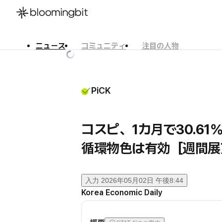
ニュース
コミュニティ
注目の人物
한국어
English
日本語
PiCK
コスピ、1カ月で30.6
循環物色は有効［週間展
入力
2026年05月02日 午後8:44
Korea Economic Daily