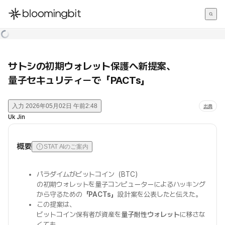
한국어
English
日本語
サトシの初期ウォレット保護へ新提案、
量子セキュリティーで「PACTs」
入力
2026年05月02日 午前2:48
出典
Uk Jin
概要
STAT AIのご案内
パラダイムがビットコイン（BTC）
の初期ウォレットを量子コンピューターによるハッキング
から守るための
「PACTs」
設計案を公表したと伝えた。
この提案は、
ビットコイン保有者が資産を
量子耐性ウォレット
に移さな
くても、