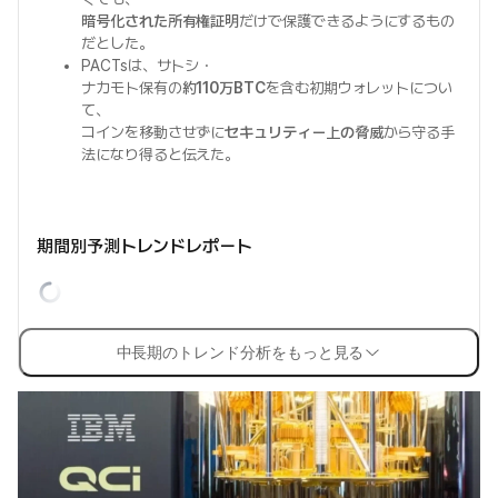
暗号化された所有権証明
だけで保護できるようにするもの
だとした。
PACTsは、サトシ・
ナカモト保有の
約110万BTC
を含む初期ウォレットについ
て、
コインを移動させずに
セキュリティー上の脅威
から守る手
法になり得ると伝えた。
期間別予測トレンドレポート
中長期のトレンド分析をもっと見る