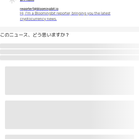
reporter1@bloomingbit.io
Hi, I'm a Bloomingbit reporter, bringing you the latest
cryptocurrency news.
このニュース、どう思いますか？