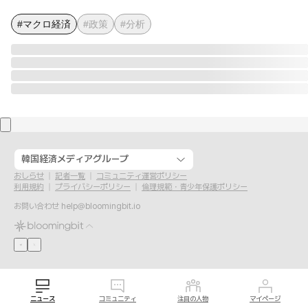
#マクロ経済
#政策
#分析
韓国経済メディアグループ
おしらせ
記者一覧
コミュニティ運営ポリシー
利用規約
プライバシーポリシー
倫理規範・青少年保護ポリシー
お問い合わせ
help@bloomingbit.io
ニュース
コミュニティ
注目の人物
マイページ