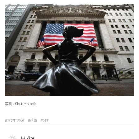
写真：Shutterstock
#マクロ経済
#政策
#分析
JH Kim