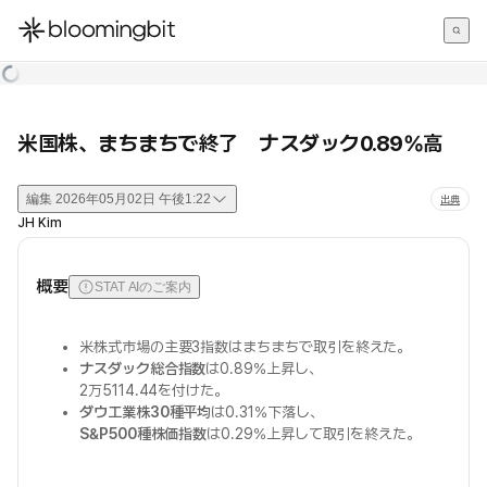
한국어
English
日本語
米国株、まちまちで終了 ナスダック0.89%高
編集
2026年05月02日 午後1:22
出典
JH Kim
概要
STAT AIのご案内
米株式市場の主要3指数はまちまちで取引を終えた。
ナスダック総合指数
は0.89%上昇し、
2万5114.44を付けた。
ダウ工業株30種平均
は0.31%下落し、
S&P500種株価指数
は0.29%上昇して取引を終えた。