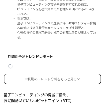
量子コンピューティングで秘密鍵が推定される前に、
ビットコイン保有者が資産の
所有権
を証明できるよう設計
された。
市場では、
量子コンピューティングの進展に伴う
セキュリティー脅威
への対応技術
が暗号資産
インフラ
に及ぼす影響と、
今後の技術の実現可能性や
採用の有無
に注目が集まってい
る。
期間別予測トレンドレポート
中長期のトレンド分析をもっと見る
量子コンピューティングの脅威に備え、
長期間動いていないビットコイン（BTC）