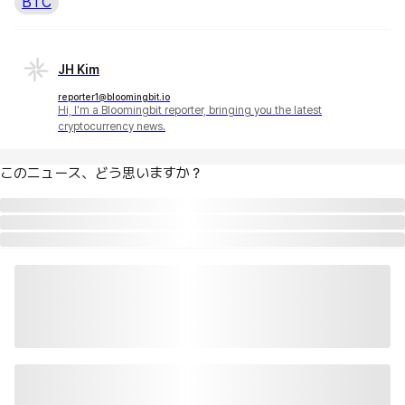
BTC
JH Kim
reporter1@bloomingbit.io
Hi, I'm a Bloomingbit reporter, bringing you the latest
cryptocurrency news.
このニュース、どう思いますか？