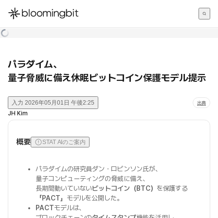
한국어
English
日本語
パラダイム、
量子脅威に備え休眠ビットコイン保護モデル提示
入力
2026年05月01日 午後2:25
出典
JH Kim
概要
STAT AIのご案内
パラダイムの研究員ダン・ロビンソン氏が、
量子コンピューティングの脅威に備え、
長期間動いていない
ビットコイン（BTC）
を保護する
「PACT」
モデルを公開した。
PACT
モデルは、
ブロックチェーンの
タイムスタンプ
機能を活用し、