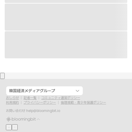
韓国経済メディアグループ
おしらせ
記者一覧
コミュニティ運営ポリシー
利用規約
プライバシーポリシー
倫理規範・青少年保護ポリシー
お問い合わせ
help@bloomingbit.io