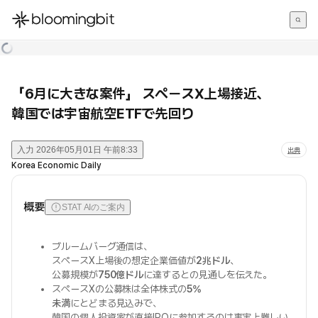
한국어
English
日本語
「6月に大きな案件」 スペースX上場接近、
韓国では宇宙航空ETFで先回り
入力
2026年05月01日 午前8:33
出典
Korea Economic Daily
概要
STAT AIのご案内
ブルームバーグ通信は、
スペースX上場後の想定企業価値が
2兆ドル
、
公募規模が
750億ドル
に達するとの見通しを伝えた。
スペースXの公募株は全体株式の
5%
未満
にとどまる見込みで、
韓国の個人投資家が直接IPOに参加するのは事実上難しい