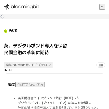
한국어
English
日本語
PiCK
英、デジタルポンド導入を保留
民間金融の革新に期待
編集
2026年05月01日 午前6:14
出典
Uk Jin
概要
STAT AIのご案内
英国財務省と
イングランド銀行（BOE）
が、
デジタルポンド（ブリットコイン）
の導入を保留し、
計画の進行速度を落とす案を検討していると報じられた。