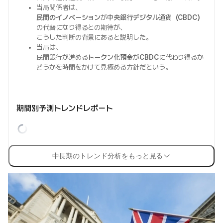
当局関係者は、
民間のイノベーション
が
中央銀行デジタル通貨（CBDC）
の代替になり得るとの期待が、
こうした判断の背景にあると説明した。
当局は、
民間銀行が進める
トークン化預金
が
CBDC
に代わり得るか
どうかを時間をかけて見極める方針だという。
期間別予測トレンドレポート
中長期のトレンド分析をもっと見る