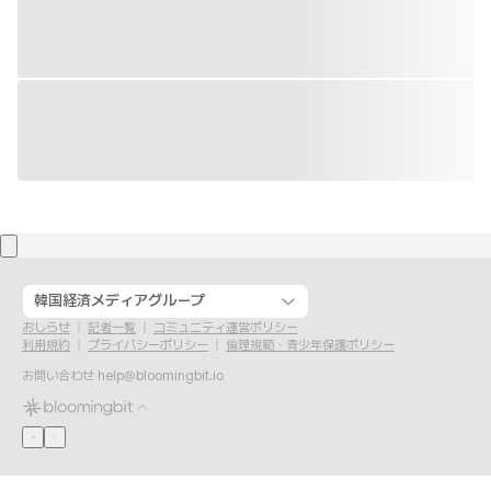
韓国経済メディアグループ
おしらせ
記者一覧
コミュニティ運営ポリシー
利用規約
プライバシーポリシー
倫理規範・青少年保護ポリシー
お問い合わせ
help@bloomingbit.io