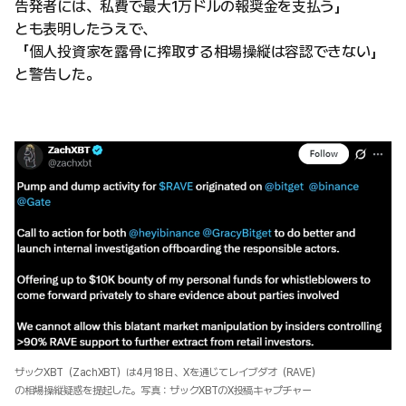
告発者には、私費で最大1万ドルの報奨金を支払う」
とも表明したうえで、
「個人投資家を露骨に搾取する相場操縦は容認できない」
と警告した。
ザックXBT（ZachXBT）は4月18日、Xを通じてレイブダオ（RAVE）
の相場操縦疑惑を提起した。写真：ザックXBTのX投稿キャプチャー