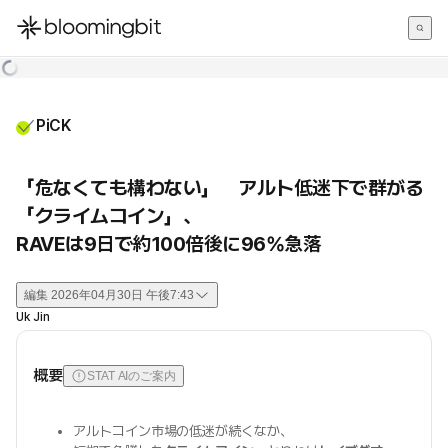
한국어
English
日本語
PiCK
「危なくても構わない」 アルト低迷下で群がる
「クライムコイン」、
RAVEは9日で約100倍後に96%急落
編集
2026年04月30日 午後7:43
Uk Jin
概要
STAT AIのご案内
アルトコイン市場の低迷が続くなか、