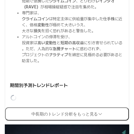
短期で急騰した
クライムコイン
、とりわけ
レイブダオ
（RAVE）
が相場操縦疑惑で注目を集めた。
専門家は、
クライムコイン
は特定主体に供給量が集中した
仕手株
に近
く、価格
変動性
が極めて大きいうえ、
大きな
損失
を招く恐れがあると警告した。
アルトコインの停滞を受け、
投資家は
高い変動性
と
短期の高収益
に引き寄せられている
。ただ、人為的な
急騰チャート
に惑わされず、
プロジェクトの
ナラティブ
を綿密に見極める必要があると
助言した。
期間別予測トレンドレポート
中長期のトレンド分析をもっと見る