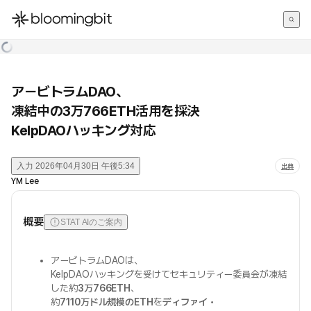
한국어
English
日本語
アービトラムDAO、
凍結中の3万766ETH活用を採決
KelpDAOハッキング対応
入力
2026年04月30日 午後5:34
出典
YM Lee
概要
STAT AIのご案内
アービトラムDAOは、
KelpDAOハッキングを受けてセキュリティー委員会が凍結
した約
3万766ETH
、
約
7110万ドル規模のETH
を
ディファイ・