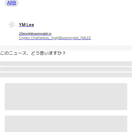
ARB
YM Lee
20min@bloomingbit.io
Crypto Chatterbox_ tlg@Bloomingbit_YMLEE
このニュース、どう思いますか？