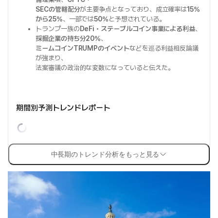
SECの管轄配分
が主要争点となっており、成立確率は
15%
から25%
、一部では
50%
と予想されている。
トランプ一族の
DeFi・ステーブルコイン事業による利益
、
採掘企業の持ち分20%
、
ミームコインTRUMPのイベント
などを巡る利益相反論議
が強まり、
法案審議の政治的な変数になっていると伝えた。
期間別予測トレンドレポート
中長期のトレンド分析をもっと見る