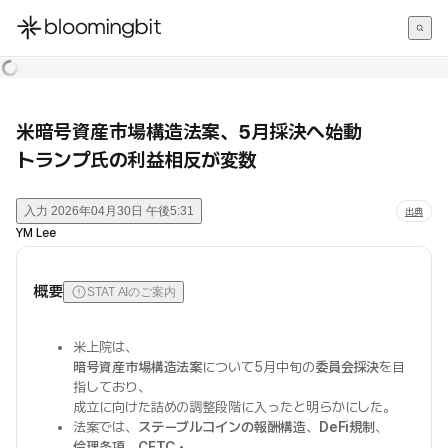
한국어
English
日本語
米暗号資産市場構造法案、5月採決へ始動
トランプ氏の利益相反が変数
入力
2026年04月30日 午後5:31
出典
YM Lee
概要
STAT AIのご案内
米上院は、
暗号資産市場構造法案
について5月中旬の
委員会採決
を目
指しており、
成立に向けた詰めの調整段階に入ったと明らかにした。
法案では、
ステーブルコインの報酬構造
、
DeFi規制
、
倫理条項
、
CFTC・