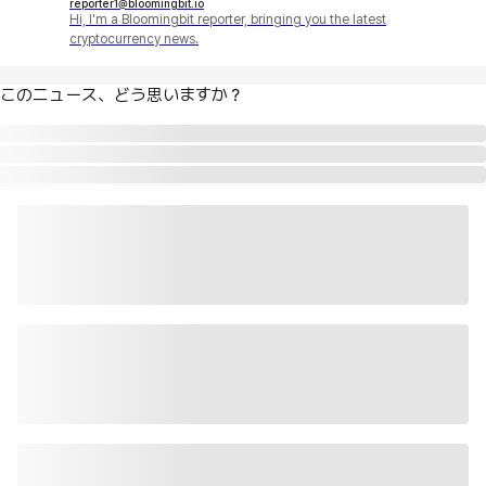
reporter1@bloomingbit.io
Hi, I'm a Bloomingbit reporter, bringing you the latest
cryptocurrency news.
このニュース、どう思いますか？