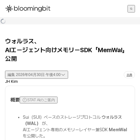
한국어
English
日本語
ウォルラス、
AIエージェント向けメモリーSDK「MemWal」
公開
編集
2026年04月30日 午後4:00
出典
JH Kim
概要
STAT AIのご案内
Sui（SUI）ベースのストレージプロトコル
ウォルラス
（WAL）
が、
AIエージェント専用のメモリーレイヤー兼SDK
MemWal
を公開した。