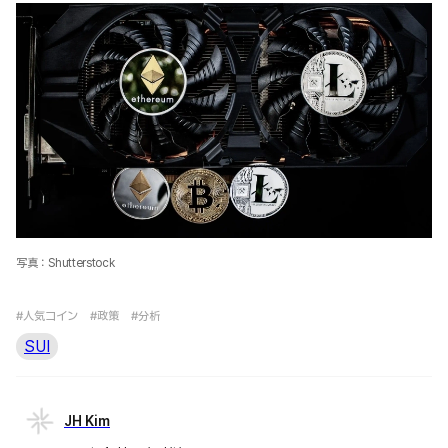
写真：Shutterstock
#人気コイン
#政策
#分析
SUI
JH Kim