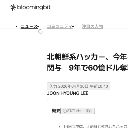
ニュース
コミュニティ
注目の人物
한국어
English
日本語
北朝鮮系ハッカー、今年
関与 9年で60億ドル奪
入力
2026年04月30日 午前10:40
JOON HYOUNG LEE
概要
STAT AIのご案内
TRMラボは、北朝鮮と連携したハッカ