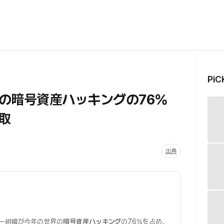
Pi
の暗号資産ハッキングの76%
取
出典
ー組織が今年の世界の
暗号資産ハッキング
の76%を占め、