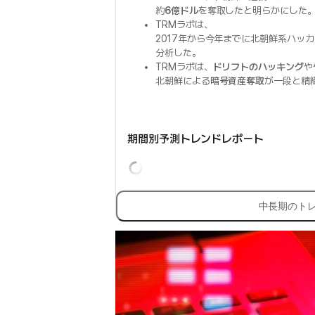
約
6億ドル
を奪取したと明らかにした
TRMラボは、
2017年から今年までに北朝鮮系ハッ
分析した。
TRMラボは、
ドリフトのハッキング
や
北朝鮮による
暗号資産奪取
が一段と精
期間別予測トレンドレポート
中長期のト