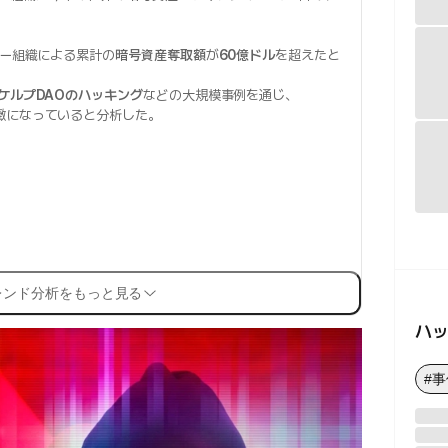
。
カー組織による累計の
暗号資産奪取額
が
60億ドル
を超えたと
ケルプDAOのハッキング
などの大規模事例を通じ、
緻になっていると分析した。
レンド分析をもっと見る
ハ
#