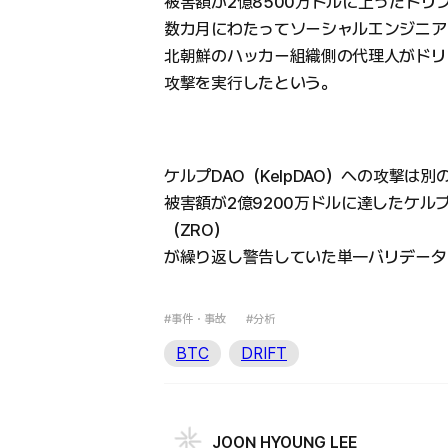
被害額が2億8500万ドルに上ったドリ
数カ月にわたってソーシャルエンジニア
北朝鮮のハッカー組織側の代理人がドリ
攻撃を実行したという。
ケルプDAO（KelpDAO）への攻撃は
被害額が2億9200万ドルに達したケル
（ZRO）
が繰り返し警告していた単一バリデータ
#事件・事故
#分析
BTC
DRIFT
JOON HYOUNG LEE