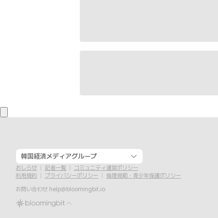
韓国経済メディアグループ
おしらせ
記者一覧
コミュニティ運営ポリシー
利用規約
プライバシーポリシー
倫理規範・青少年保護ポリシー
お問い合わせ
help@bloomingbit.io