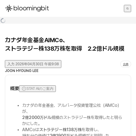
한국어
English
日本語
カナダ年金基金AIMCo、
ストラテジー株138万株を取得 2.2億ドル規模
入力
2026年04月30日 午前9:08
出典
JOON HYOUNG LEE
概要
STAT AIのご案内
カナダの年金基金、アルバータ投資管理公社（AIMCo）
が、
2億2000万ドル
規模のストラテジー株を取得したと明ら
かにした。
AIMCoは
ストラテジー株138万株
を取得し、
持ち分の価値は
2億1900万ドル
規模だと説明した。