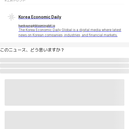
#上昇トレンド
Korea Economic Daily
hankyung@bloomingbit.io
The Korea Economic Daily Global is a digital media where latest
news on Korean companies, industries, and financial markets.
このニュース、どう思いますか？