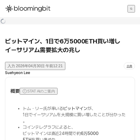
한국어
English
日本語
ビットマイン、1日で6万5000ETH買い増し
イーサリアム需要拡大の兆し
入力
2026年04月30日 午前12:21
出典
Suehyeon Lee
概要
STAT AIのご案内
トム・リー氏が率いる
ビットマイン
が、
1日でイーサリアムを大規模に買い増したことが分かった
。
コインテレグラフによると、
ビットマインは直近24時間で約
6万5000
ETH
を買い集めた。