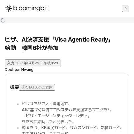
한국어
English
日本語
ビザ、AI決済支援「Visa Agentic Ready」
始動 韓国6社が参加
入力
2026年04月29日 午後8:29
Doohyun Hwang
概要
STAT AIのご案内
ビザはアジア太平洋地域で、
AIに基づく決済エコシステム
を支援するプログラム
「
ビザ・エージェンティック・レディ
」
を正式に始動したと発表した。
韓国では、
KB国民カード
、
サムスンカード
、
新韓カード
、
カカオバンク
、
ハナカード
、