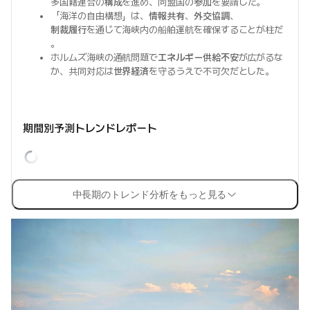
多国籍連合の
構成
を進め、同盟国の
参加
を要請した。
「海洋の自由構想」は、
情報共有
、
外交協調
、
制裁履行
を通じて海峡内の船舶運航を確保することが柱だ
。
ホルムズ海峡の通航問題で
エネルギー供給不安
が広がるな
か、共同対応は
世界経済
を守るうえで不可欠だとした。
期間別予測トレンドレポート
中長期のトレンド分析をもっと見る