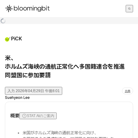
한국어
English
日本語
PiCK
米、
ホルムズ海峡の通航正常化へ多国籍連合を推進
同盟国に参加要請
入力
2026年04月29日 午後8:01
出典
Suehyeon Lee
概要
STAT AIのご案内
米国がホルムズ海峡の通航正常化に向け、