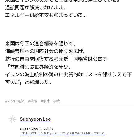
通航問題が解決しないまま、
エネルギー供給不安も強まっている。
米国は今回の連合構築を通じて、
海峡管理への国際社会の関与を広げ、
航行の自由を回復する考えだ。国務省は公電で
「共同対応は世界経済を守り、
イランの海上統制の試みに実質的なコストを課すうえで不
可欠だ」と強調した。
#マクロ経済
#政策
#事件・事故
Suehyeon Lee
shlee@bloomingbit.io
I'm reporter Suehyeon Lee, your Web3 Moderator.