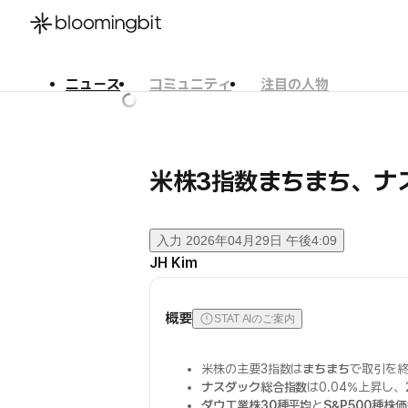
ニュース
コミュニティ
注目の人物
한국어
English
日本語
米株3指数まちまち、ナス
入力
2026年04月29日 午後4:09
JH Kim
概要
STAT AIのご案内
米株の主要3指数は
まちまち
で取引を
ナスダック総合指数
は0.04%上昇し、
ダウ工業株30種平均
と
S&P500種株