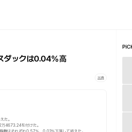
Pi
ダックは0.04%高
出典
終えた。
2万4673.24を付けた。
価指数
はそれぞれ0.57%、0.03%下落して終えた。