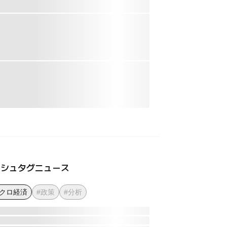
ッシュタグニュース
マクロ経済
#政策
#分析