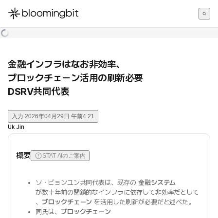
한국어
English
日本語
金融インフラはなお非効率、
ブロックチェーン活用の刷新必要
DSRV共同代表
入力
2026年04月29日 午前4:21
Uk Jin
概要
STAT AIのご案内
ソ・ビョンユン共同代表は、既存の
金融システム
が数十年前の閉鎖的なインフラに依存して非効率だとして
、
ブロックチェーン
を活用した刷新が必要だと述べた。
同氏は、
ブロックチェーン