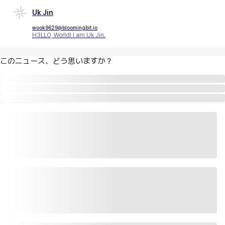
Uk Jin
wook9629@bloomingbit.io
H3LLO, World! I am Uk Jin.
このニュース、どう思いますか？