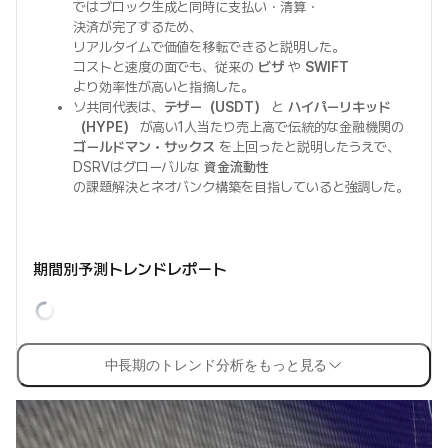
ではブロック生成と同時に支払い・清算・
決済が完了するため、
リアルタイムで価値を移転できると説明した。
コストと速度の面でも、従来の
ビザ
や
SWIFT
より効率性が高いと指摘した。
ソ共同代表は、
テザー（USDT）
と
ハイパーリキッド
（HYPE）
が高い1人当たり売上高で伝統的な金融機関の
ゴールドマン・サックス
を上回ったと説明したうえで、
DSRVはグローバルな
資金流動性
の課題解決とネオバンク構築を目指していると強調した。
期間別予測トレンドレポート
中長期のトレンド分析をもっと見る