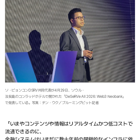
ソ・ビョンユンDSRV共同代表が4月29日、ソウル・
汝矣島のコンラッドホテルで開かれた「DeSeRVe All 2026: Web3 Neobank」
で発表している。写真：チン・ウク／ブルーミングビット記者
「いまやコンテンツや情報はリアルタイムかつ低コストで
流通できるのに、
金融システムはいまだに数十年前の閉鎖的なインフラに依