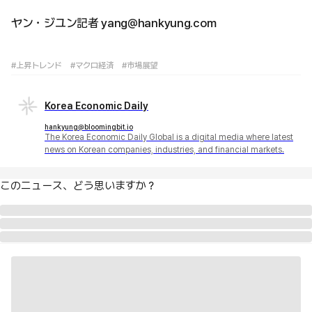
ヤン・ジユン記者 yang@hankyung.com
#上昇トレンド
#マクロ経済
#市場展望
Korea Economic Daily
hankyung@bloomingbit.io
The Korea Economic Daily Global is a digital media where latest
news on Korean companies, industries, and financial markets.
このニュース、どう思いますか？