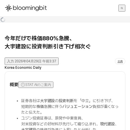
한국어
English
日本語
今年だけで株価880%急騰、
大宇建設に投資判断引き下げ相次ぐ
入力
2026年04月29日 午前3:37
出典
Korea Economic Daily
概要
STAT AIのご案内
証券各社は
大宇建設
の
投資判断
を「中立」に引き下げ、
短期的な
株価
急騰に伴う
バリュエーション
負担が重くなっ
たと伝えた。
ユジン投資証券は、原発や中東復興、
対米投資などの好材料が先行して織り込まれ、
現代建設
、
大宇建設
の株価が急速に上昇したと分析した。