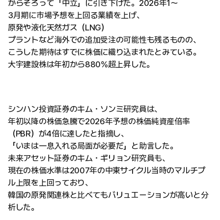
からそろって「中立」に引き下げた。2026年1〜
3月期に市場予想を上回る業績を上げ、
原発や液化天然ガス（LNG）
プラントなど海外での追加受注の可能性も残るものの、
こうした期待はすでに株価に織り込まれたとみている。
大宇建設株は年初から880%超上昇した。
シンハン投資証券のキム・ソンミ研究員は、
年初以降の株価急騰で2026年予想の株価純資産倍率
（PBR）が4倍に達したと指摘し、
「いまは一息入れる局面が必要だ」と助言した。
未来アセット証券のキム・ギリョン研究員も、
現在の株価水準は2007年の中東サイクル当時のマルチプ
ル上限を上回っており、
韓国の原発関連株と比べてもバリュエーションが高いと分
析した。