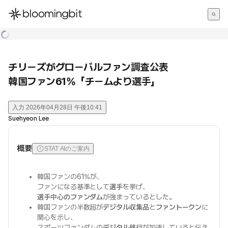
한국어
English
日本語
チリーズがグローバルファン調査公表
韓国ファン61%「チームより選手」
入力
2026年04月28日 午後10:41
Suehyeon Lee
概要
STAT AIのご案内
韓国ファンの61%が、
ファンになる基準として
選手
を挙げ、
選手中心のファンダム
が強まっているとした。
韓国ファンの半数超が
デジタル収集品
と
ファントークン
に
関心を示し、
スポーツファンダムの
デジタル移行
が加速していると伝え