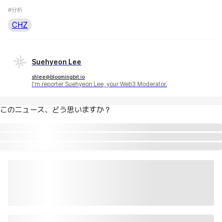
#分析
CHZ
Suehyeon Lee
shlee@bloomingbit.io
I'm reporter Suehyeon Lee, your Web3 Moderator.
このニュース、どう思いますか？