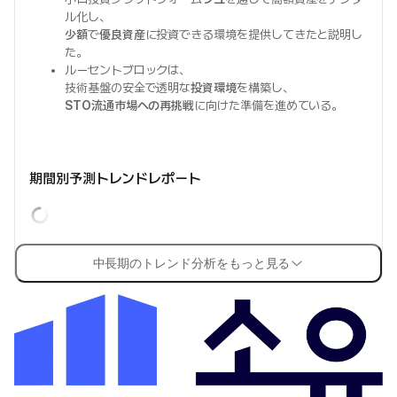
ル化し、
少額
で
優良資産
に投資できる環境を提供してきたと説明し
た。
ルーセントブロックは、
技術基盤の安全で透明な
投資環境
を構築し、
STO流通市場への再挑戦
に向けた準備を進めている。
期間別予測トレンドレポート
中長期のトレンド分析をもっと見る