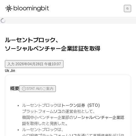
한국어
English
日本語
ルーセントブロック、
ソーシャルベンチャー企業認証を取得
入力
2026年04月28日 午後10:07
Uk Jin
概要
STAT AIのご案内
ルーセントブロックは
トークン証券（STO）
プラットフォーム
ソユ
の運営会社として、
韓国中小ベンチャー企業部の
ソーシャルベンチャー企業認
証
を取得したと発表した。
ルーセントブロックは、
小口投資プラットフォーム
ソユ
を通じて高額資産をデジタ