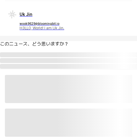
Uk Jin
wook9629@bloomingbit.io
H3LLO, World! I am Uk Jin.
このニュース、どう思いますか？