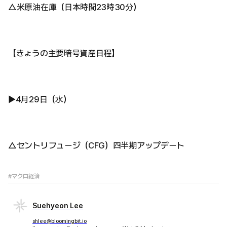
△米原油在庫（日本時間23時30分）
【きょうの主要暗号資産日程】
▶4月29日（水）
△セントリフュージ（CFG）四半期アップデート
#マクロ経済
Suehyeon Lee
shlee@bloomingbit.io