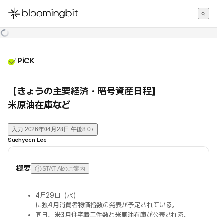
한국어
English
日本語
PiCK
【きょうの主要経済・暗号資産日程】
米原油在庫など
入力
2026年04月28日 午後8:07
Suehyeon Lee
概要
STAT AIのご案内
4月29日（水）
に
独4月消費者物価指数
の発表が予定されている。
同日、
米3月住宅着工件数
と
米原油在庫
が公表される。