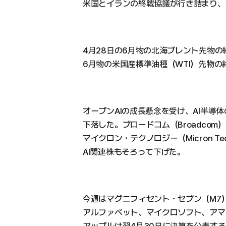
米国とイランの終戦協議が行き詰まり、
4月28日の6月物の北海ブレント先物の終
6月物の米国産標準油種（WTI）先物の終
オープンAIの成長懸念を受け、AI半導体の
下落した。ブロードコム（Broadcom）4
マイクロン・テクノロジー（Micron Tech
AI関連株もそろって下げた。
今週はマグニフィセント・セブン（M7
アルファベット、マイクロソフト、アマ