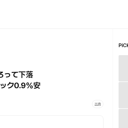
Pi
そろって下落
ック0.9%安
出典