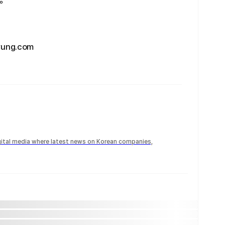
る。
ng.com
igital media where latest news on Korean companies,