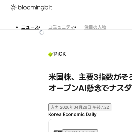
ニュース
コミュニティ
注目の人物
한국어
English
日本語
PiCK
米国株、主要3指数が
オープンAI懸念でナスダ
入力
2026年04月28日 午後7:22
Korea Economic Daily