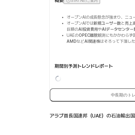
概要
STAT AIのご案内
オープンAIの成長懸念が強まり、ニュ
オープンAIでは
新規ユーザー数
と
売上
巨額の
AI投資費用
や
AIデータセンター
UAEの
OPEC離脱
観測にもかかわらず
AMD
など
AI関連株
はそろって下落し
期間別予測トレンドレポート
中長期のト
アラブ首長国連邦（UAE）の石油輸出国