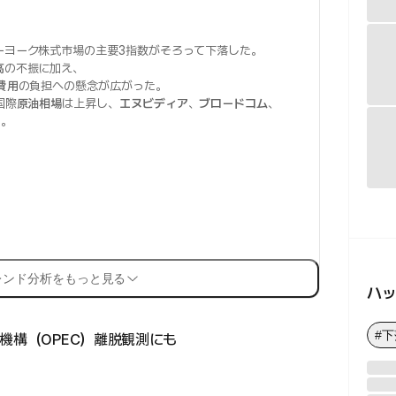
ーヨーク株式市場の主要3指数がそろって下落した。
高
の不振に加え、
費用
の負担への懸念が広がった。
国際
原油相場
は上昇し、
エヌビディア
、
ブロードコム
、
た。
レンド分析をもっと見る
ハ
#
機構（OPEC）離脱観測にも