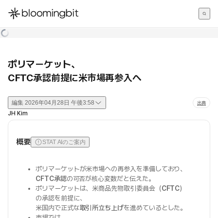
한국어
English
日本語
ポリマーケット、
CFTC承認前提に米市場再参入へ
編集
2026年04月28日 午後3:58
出典
JH Kim
概要
STAT AIのご案内
ポリマーケットが米市場への再参入を準備しており、
CFTC承認
の可否が核心変数だと伝えた。
ポリマーケットは、米商品先物取引委員会（
CFTC
）
の承認を前提に、
米国内で正式な
取引所立ち上げ
を進めているとした。
市場では、