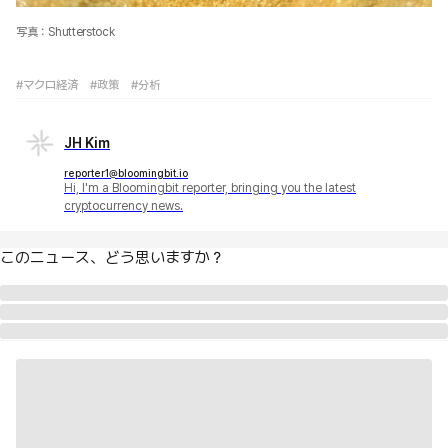
写真：Shutterstock
#マクロ経済
#政策
#分析
JH Kim
reporter1@bloomingbit.io
Hi, I'm a Bloomingbit reporter, bringing you the latest
cryptocurrency news.
このニュース、どう思いますか？