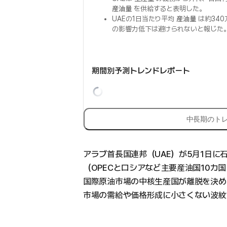
産油量
を供給すると表明した。
UAEの1日当たり平均
産油量
は約34
の影響力低下は避けられないと報じた
期間別予測トレンドレポート
中長期のト
アラブ首長国連邦（UAE）が5月1日に石
（OPECとロシアなど主要産油国10カ
国際原油市場の中核生産国が離脱を決め
市場の需給や価格形成に小さくない波紋