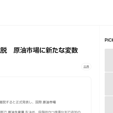
Pi
C離脱 原油市場に新たな変数
出典
離脱すると正式発表し、国際
原油市場
判断で
原油生産量
を決め、段階的かつ慎重な形で追加の