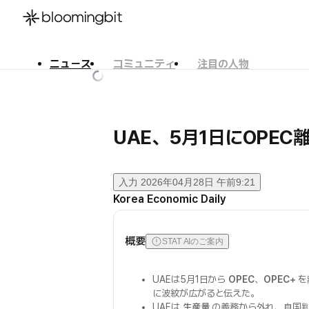
ニュース
コミュニティ
注目の人物
한국어
English
日本語
UAE、5月1日にOPE
入力
2026年04月28日 午前9:21
Korea Economic Daily
概要
STAT AIのご案内
UAEは5月1日から
OPEC
、
OPEC+
を
に波紋が広がると伝えた。
UAEは
生産量
の義務から外れ、自国