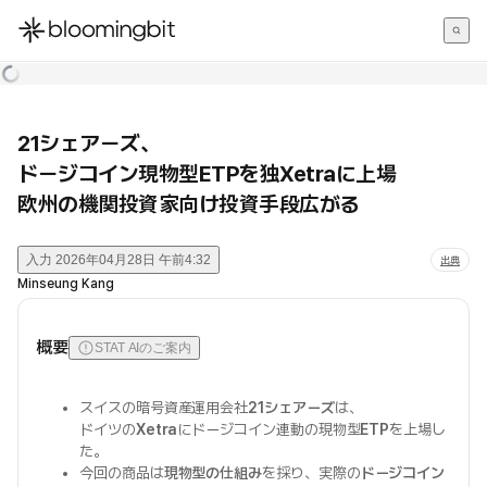
한국어
English
日本語
21シェアーズ、
ドージコイン現物型ETPを独Xetraに上場
欧州の機関投資家向け投資手段広がる
入力
2026年04月28日 午前4:32
出典
Minseung Kang
概要
STAT AIのご案内
スイスの暗号資産運用会社
21シェアーズ
は、
ドイツの
Xetra
にドージコイン連動の現物型
ETP
を上場し
た。
今回の商品は
現物型の仕組み
を採り、実際の
ドージコイン