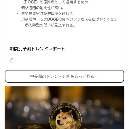
（DOGE）
を原資産として運用するため、
価格追随の透明性
が高い。
機関投資家は
証券口座
を通じて、
規制環境下での
DOGE
投資へのアクセスを広げやすくなり
、
参入障壁
の低下が見込まれる。
期間別予測トレンドレポート
中長期のトレンド分析をもっと見る