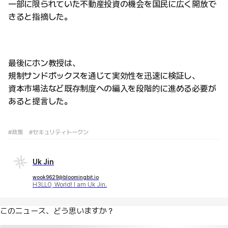
一部に限られていた不動産投資の機会を国民に広く開放で
きると指摘した。
最後にホン教授は、
規制サンドボックスを通じて実効性を迅速に検証し、
資本市場法など既存制度への編入を段階的に進める必要が
あると提言した。
#政策
#セキュリティトークン
Uk Jin
wook9629@bloomingbit.io
H3LLO, World! I am Uk Jin.
このニュース、どう思いますか？