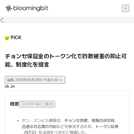
한국어
English
日本語
PiCK
チョンセ保証金のトークン化で詐欺被害の抑止可
能、制度化を提言
編集
2026年04月28日 午前4:30
Uk Jin
概要
STAT AIのご案内
ホン・スンピル教授は、
チョンセ詐欺
、
情報の非対称
、
迅速な対応策の欠如
などを解決するため、
トークン証券
（STO）
を活用すべきだと強調した。