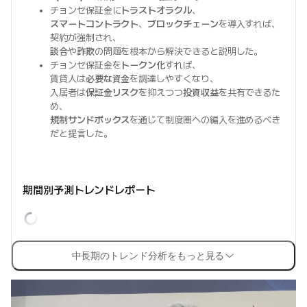
チョンセ保証金に
トラストオラクル
、
スマートコントラクト
、
ブロックチェーン
を導入すれば、
契約が強制され、
談合
や
詐欺
の問題を根本から解決できると説明した。
チョンセ保証金を
トークン化
すれば、
賃貸人は
必要な資金
を調達しやすくなり、
入居者は
保証金リスク
を抑えつつ
投資収益
を共有できるた
め、
規制サンドボックス
を通じて制度圏への編入を進めるべき
だと提言した。
期間別予測トレンドレポート
中長期のトレンド分析をもっと見る