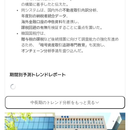
の構築に着手したと伝えた。
同システムは、国内外の
不動産取引内訳分析
、
年度別の納税者統合データ
、
海外金融口座の申告資料
を連携し、
課税回避の有無
を検証することに重点を置いた。
韓国国税庁は、
贈与税の課税
など後続措置に向けて調査能力の強化を進め
るため、「
暗号資産取引追跡専門教育
」も実施し、
オンチェーン分析手法
を盛り込んだ。
期間別予測トレンドレポート
中長期のトレンド分析をもっと見る