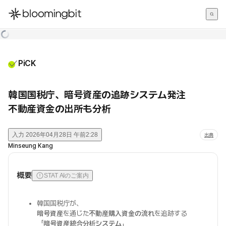
한국어
English
日本語
PiCK
韓国国税庁、暗号資産の追跡システム発注
不動産資金の出所も分析
入力
2026年04月28日 午前2:28
出典
Minseung Kang
概要
STAT AIのご案内
韓国国税庁が、
暗号資産
を通じた
不動産購入資金の流れ
を追跡する
「
暗号資産統合分析システム
」