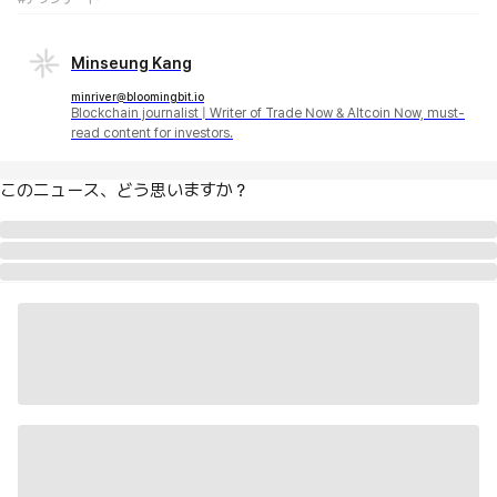
Minseung Kang
minriver@bloomingbit.io
Blockchain journalist | Writer of Trade Now & Altcoin Now, must-
read content for investors.
このニュース、どう思いますか？