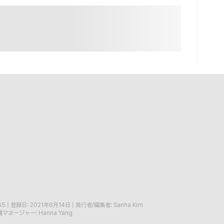
65
|
登録日: 2021年6月14日
|
発行者/編集者: Sanha Kim
マネージャー: Hanna Yang