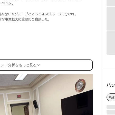
と伝えた。
係を築いたグループとそうでないグループに分かれ、
的な
事業拡大
に重要だと強調した。
レンド分析をもっと見る
ハ
#政