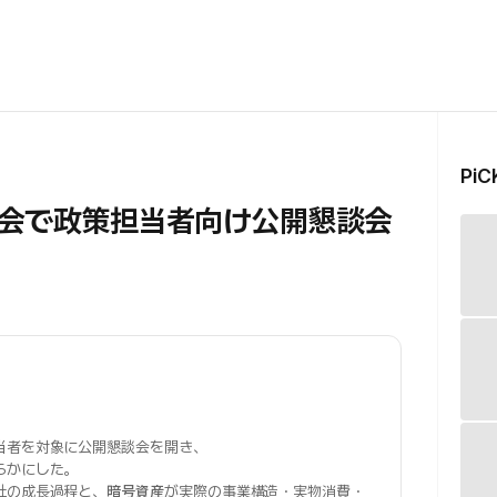
Pi
会で政策担当者向け公開懇談会
当者を対象に公開懇談会を開き、
らかにした。
社の成長過程と、
暗号資産
が実際の事業構造・実物消費・