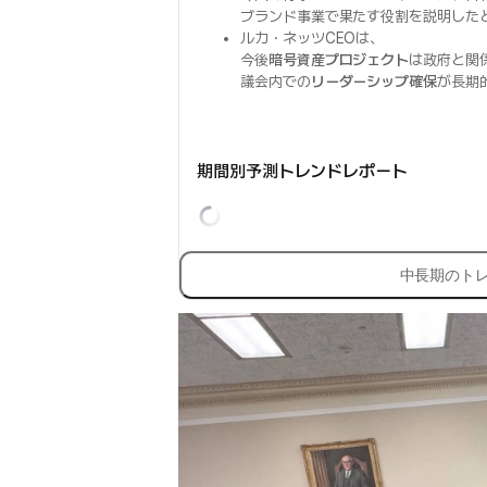
ブランド事業で果たす役割を説明した
ルカ・ネッツCEOは、
今後
暗号資産プロジェクト
は政府と関
議会内での
リーダーシップ確保
が長期
期間別予測トレンドレポート
中長期のト