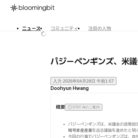
ニュース
コミュニティ
注目の人物
한국어
English
日本語
パジーペンギンズ、米議
入力
2026年04月28日 午前1:57
Doohyun Hwang
概要
STAT AIのご案内
パジーペンギンズは、米議会の政策担
暗号資産産業
を巡る議論を進めたと明
今回の行事でパジーペンギンズは、自