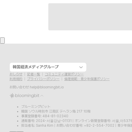
韓国経済メディアグループ
おしらせ
記者一覧
コミュニティ運営ポリシー
利用規約
プライバシーポリシー
倫理規範・青少年保護ポリシー
お問い合わせ
help@bloomingbit.io
ブルーミングビット
韓国 ソウル特別市 江南区 テヘラン路 217 10階
事業登録番号: 484-81-02340
通販番号: 2024-서울강남-01131
|
オンライン新聞登録番号: 서울,아537
担当者名: Sanha Kim
|
お問い合わせ番号: +82-2-554-7002
|
青少年保護