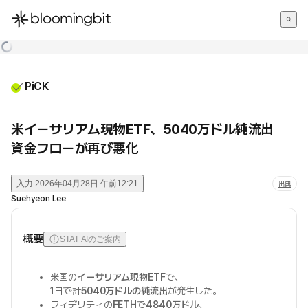
한국어
English
日本語
PiCK
米イーサリアム現物ETF、5040万ドル純流出
資金フローが再び悪化
入力
2026年04月28日 午前12:21
出典
Suehyeon Lee
概要
STAT AIのご案内
米国の
イーサリアム現物ETF
で、
1日で計
5040万ドルの純流出
が発生した。
フィデリティの
FETH
で
4840万ドル
、