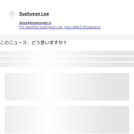
Suehyeon Lee
shlee@bloomingbit.io
I'm reporter Suehyeon Lee, your Web3 Moderator.
このニュース、どう思いますか？