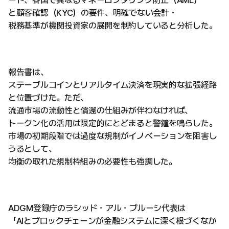
ート、各国で異なるマネーロンダリング防止（AML）
と顧客確認（KYC）の要件、明確でない会計・
税務基準が機関投資家の展開を制約していると分析した。
報告書は、
ステーブルコインとリアルタイム決済を現実的な拡張経路
と位置づけた。ただ、
流通市場の流動性と償還の仕組みが伴わなければ、
トークン化の活用は限定的にとどまると警鐘を鳴らした。
市場の初期段階では過度な規制がイノベーションを阻害し
うるとして、
均衡の取れた規制枠組みの必要性も強調した。
ADGM登録庁のラシッド・アル・ブルーシ代表は
「AIとブロックチェーンが金融システムに深く根づくなか