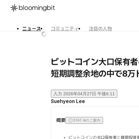
ニュース
コミュニティ
注目の人物
한국어
English
日本語
ビットコイン大口保有
短期調整余地の中で8万
入力
2026年04月27日 午後6:11
Suehyeon Lee
概要
STAT AIのご案内
ビットコインの
大口保有者
と
機関投資