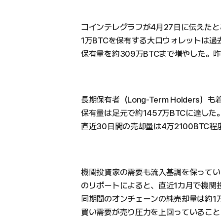
コインテレグラフが4月27日に伝えたと
1万BTCを保有する大口ウォレットは過
保有量を約309万BTCまで増やした。
長期保有者（Long-Term Holder
保有量は足元で約1457万BTCに達した
直近30日間の売却量は4万2100BT
機関投資家の需要も流入基調を保っている。
のリポートによると、直近1カ月で機関投
同期間のオンチェーンの純売却量は約1万
買い需要が売り圧力を上回っていること