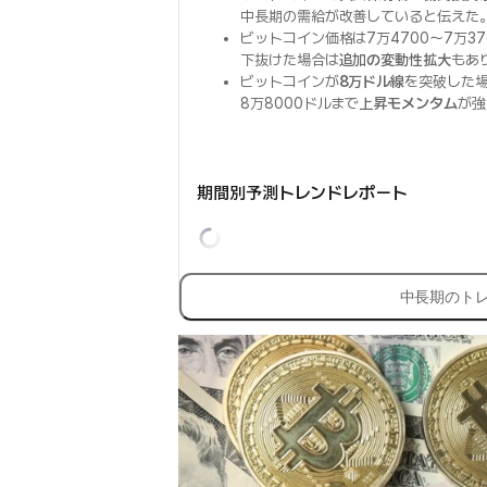
中長期の需給が改善していると伝えた
ビットコイン価格は7万4700〜7万37
下抜けた場合は
追加の変動性拡大
もあ
ビットコインが
8万ドル線
を突破した
8万8000ドルまで
上昇モメンタム
が強
期間別予測トレンドレポート
中長期のト