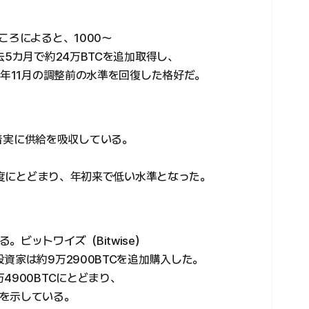
ころによると、1000〜
去5カ月で約24万BTCを追加取得し、
昨年11月の調整前の水準を回復した格好だ。
s）も着実に供給を吸収している。
。
C程度にとどまり、年初来で低い水準となった。
ビットワイズ（Bitwise）
資家は約9万2900BTCを追加購入した。
4900BTCにとどまり、
を示している。