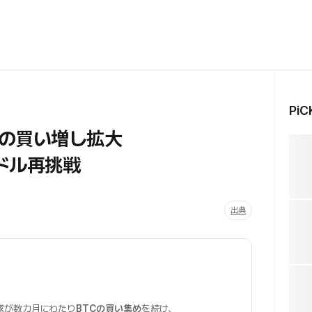
Pi
者の買い増し拡大
ドル再挑戦
出典
家
が数カ月にわたり
BTCの買い集め
を続け、