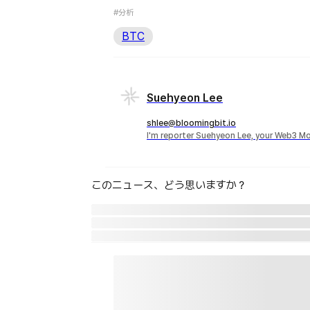
#分析
BTC
Suehyeon Lee
shlee@bloomingbit.io
I'm reporter Suehyeon Lee, your Web3 Mo
このニュース、どう思いますか？