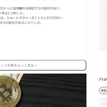
。
00ドルの
支持線
を再確認する可能性があり、
り得ると分析した。
場合、
ショートスクイーズ
とともに8万5000〜
まる可能性があるとみている。
レンド分析をもっと見る
ハ
#分