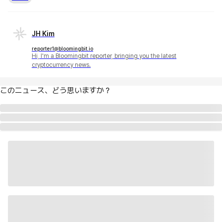
JH Kim
reporter1@bloomingbit.io
Hi, I'm a Bloomingbit reporter, bringing you the latest
cryptocurrency news.
このニュース、どう思いますか？