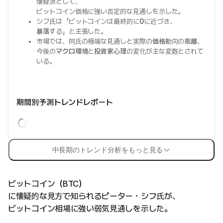
懐疑派として、
ビットコイン価格に強い否定的な見通しを示した。
シフ氏は「ビットコインは最終的に
0
に近づき、
暴落
する」と主張した。
市場では、同氏の極端な見通しと実際の
価格
動向の
乖離
、
今後の
マクロ環境
と
投資家心理
の変化が主な変数とされて
いる。
期間別予測トレンドレポート
中長期のトレンド分析をもっと見る
ビットコイン（BTC）
に懐疑的な見方で知られるピーター・シフ氏が、
ビットコイン相場に強い弱気見通しを示した。