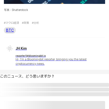
写真：Shutterstock
#マクロ経済
#政策
#分析
BTC
JH Kim
reporter1@bloomingbit.io
Hi, I'm a Bloomingbit reporter, bringing you the latest
cryptocurrency news.
このニュース、どう思いますか？