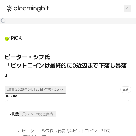
한국어
English
日本語
PiCK
ピーター・シフ氏
「ビットコインは最終的に0近辺まで下落し暴落
」
編集
2026年04月27日 午後4:25
出典
JH Kim
概要
STAT AIのご案内
ピーター・シフ氏は代表的なビットコイン（BTC）