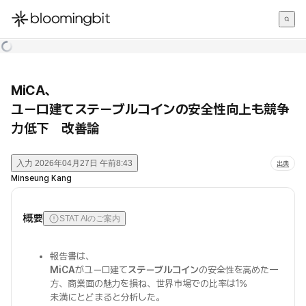
한국어
English
日本語
MiCA、
ユーロ建てステーブルコインの安全性向上も競争
力低下 改善論
入力
2026年04月27日 午前8:43
出典
Minseung Kang
概要
STAT AIのご案内
報告書は、
MiCA
がユーロ建て
ステーブルコイン
の安全性を高めた一
方、商業面の魅力を損ね、世界市場での比率は1%
未満にとどまると分析した。