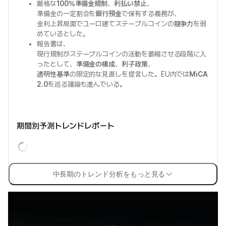
厳格な
100%準備金規制
、
利払い禁止
、
準備金の一定割合を
銀行預金
で保有する義務が、
金利上昇局面でユーロ建てステーブルコインの
競争力
を弱
めているとした。
報告書は、
現行規制がステーブルコインの活動を萎縮させる段階に入
ったとして、
準備金の構成
、
利子政策
、
透明性基準
の限定的な見直しを提言した。EU内では
MiCA
2.0
を巡る議論も進んでいる。
期間別予測トレンドレポート
中長期のトレンド分析をもっと見る