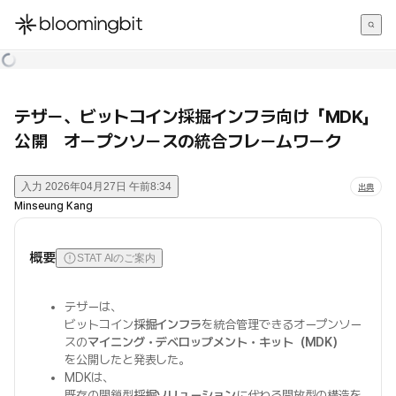
한국어
English
日本語
テザー、ビットコイン採掘インフラ向け「MDK」
公開 オープンソースの統合フレームワーク
入力
2026年04月27日 午前8:34
出典
Minseung Kang
概要
STAT AIのご案内
テザーは、
ビットコイン
採掘インフラ
を統合管理できるオープンソー
スの
マイニング・デベロップメント・キット（MDK）
を公開したと発表した。
MDKは、
既存の閉鎖型
採掘ソリューション
に代わる開放型の構造を