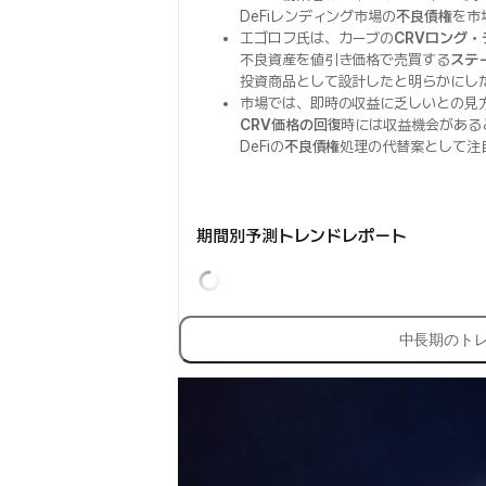
DeFiレンディング市場の
不良債権
を市
エゴロフ氏は、カーブの
CRVロング・
不良資産を値引き価格で売買する
ステ
投資商品として設計したと明らかにし
市場では、即時の収益に乏しいとの見
CRV価格の回復
時には収益機会がある
DeFiの
不良債権
処理の代替案として注
期間別予測トレンドレポート
中長期のト