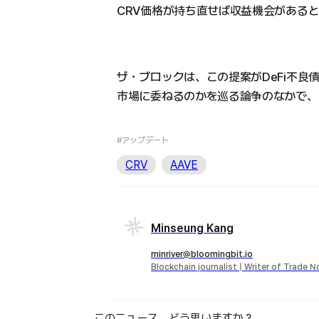
CRV価格が持ち直せば収益機会がある
ザ・ブロックは、この提案がDeFi不良
市場に委ねるのかを巡る論争のなかで、
#アップデート
CRV
AAVE
Minseung Kang
minriver@bloomingbit.io
Blockchain journalist | Writer of Trade 
このニュース、どう思いますか？