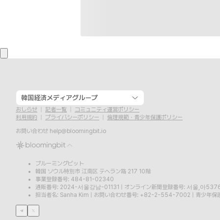
韓国経済メディアグループ
おしらせ
記者一覧
コミュニティ運営ポリシー
利用規約
プライバシーポリシー
倫理規範・青少年保護ポリシー
お問い合わせ
help@bloomingbit.io
ブルーミングビット
韓国 ソウル特別市 江南区 テヘラン路 217 10階
事業登録番号: 484-81-02340
通販番号: 2024-서울강남-01131
|
オンライン新聞登録番号: 서울,아537
担当者名: Sanha Kim
|
お問い合わせ番号: +82-2-554-7002
|
青少年保護