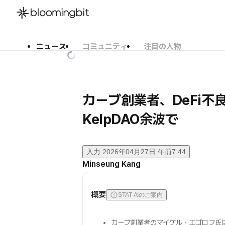
ニュース
コミュニティ
注目の人物
한국어
English
日本語
カーブ創業者、DeFi
KelpDAO余波で
入力
2026年04月27日 午前7:44
Minseung Kang
概要
STAT AIのご案内
カーブ創業者のマイケル・エゴロフ氏