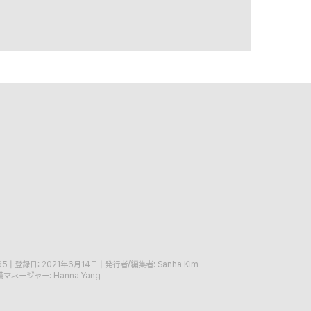
65
|
登録日: 2021年6月14日
|
発行者/編集者: Sanha Kim
マネージャー: Hanna Yang