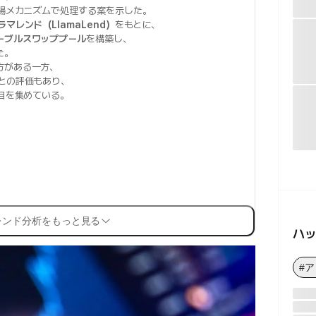
場メカニズムで処理する案を示した。
ラマレンド（LlamaLend）
をもとに、
ーブルスワッププール
を構築し、
た。
方がある一方、
との評価もあり、
目を集めている。
レンド分析をもっと見る
ハ
#