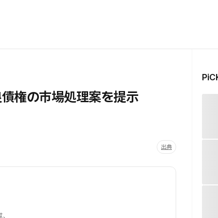
Pi
不良債権の市場処理案を提示
出典
は、