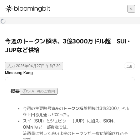
한국어
English
日本語
今週のトークン解除、3億3000万ドル超 SUI・
JUPなど供給
入力
2026年04月27日 午前7:39
出典
Minseung Kang
概要
STAT AIのご案内
今週の主要暗号資産の
トークン解除
規模は3億3000万ドル
を上回る見通しとなった。
スイ（
SUI
）とジュピター（
JUP
）に加え、
SIGN
、
OMNI
など一部資産では、
流通量に対して高い比率のトークンが一度に解除される予
定だ。