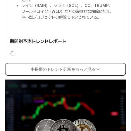
レイン（
RAIN
）、ソラナ（
SOL
）、
CC
、
TRUMP
、
ワールドコイン（
WLD
）などの
段階的な解除
に加え、
中小型プロジェクトの解除も予定されている。
期間別予測トレンドレポート
中長期のトレンド分析をもっと見る